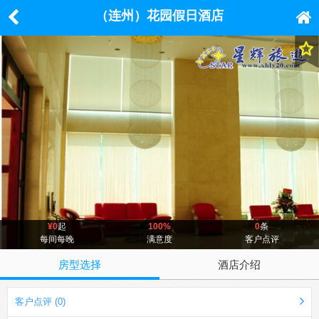
（连州）花园假日酒店
¥0
起
100%
0
条
每间每晚
满意度
客户点评
房型选择
酒店介绍
客户点评 (0)