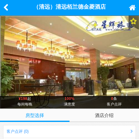
（清远）清远栢兰德金菱酒店
¥198
起
100%
0
条
每间每晚
满意度
客户点评
房型选择
酒店介绍
客户点评 (0)