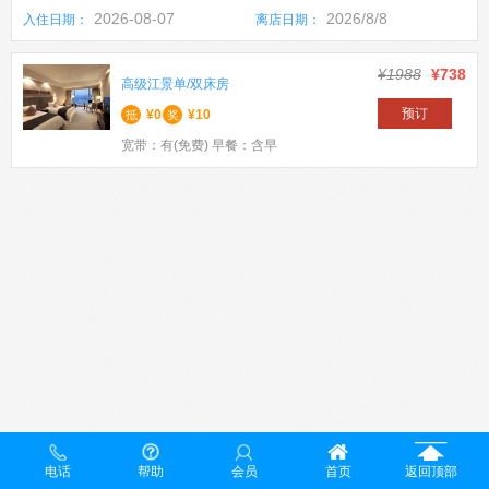
2026-08-07
2026/8/8
入住日期：
离店日期：
¥1988
¥738
高级江景单/双床房
预订
¥0
¥10
抵
奖
宽带：有(免费) 早餐：含早
电话
帮助
会员
首页
返回顶部