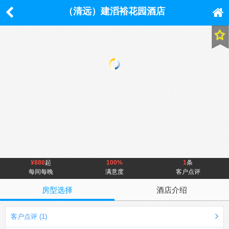
（清远）建滔裕花园酒店
¥888
起
100%
1
条
每间每晚
满意度
客户点评
房型选择
酒店介绍
客户点评 (1)