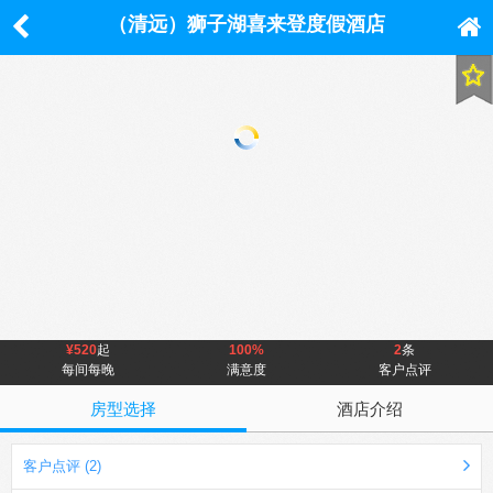
（清远）狮子湖喜来登度假酒店
¥520
起
100%
2
条
每间每晚
满意度
客户点评
房型选择
酒店介绍
客户点评 (2)