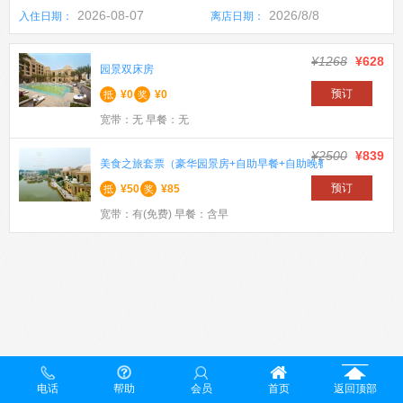
2026-08-07
2026/8/8
入住日期：
离店日期：
¥1268
¥628
园景双床房
预订
¥0
¥0
抵
奖
宽带：无 早餐：无
¥2500
¥839
美食之旅套票（豪华园景房+自助早餐+自助晚餐）
预订
¥50
¥85
抵
奖
宽带：有(免费) 早餐：含早
电话
帮助
会员
首页
返回顶部