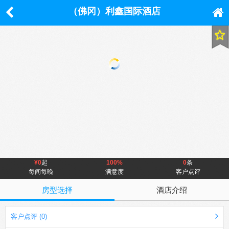
（佛冈）利鑫国际酒店
¥0
起
100%
0
条
每间每晚
满意度
客户点评
房型选择
酒店介绍
客户点评 (0)