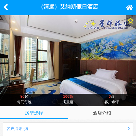
（清远）艾纳斯假日酒店
¥0
起
100%
0
条
每间每晚
满意度
客户点评
房型选择
酒店介绍
客户点评 (0)