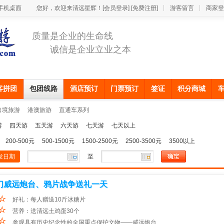
手机桌面
您好，欢迎来清远星辉！
[会员登录]
[免费注册]
游客留言
商家登
质量是企业的生命线
诚信是企业立业之本
客拼团
包团线路
酒店预订
门票预订
签证
积分商城
出境旅游
港澳旅游
直通车系列
游
四天游
五天游
六天游
七天游
七天以上
200-500元
500-1500元
1500-2500元
2500-3500元
3500以上
发日期
至
门威远炮台、鸦片战争送礼一天
好礼：每人赠送10斤冰糖片
营养：送清远土鸡蛋30个
参观具有历史纪念性的全国重点保护文物——威远炮台