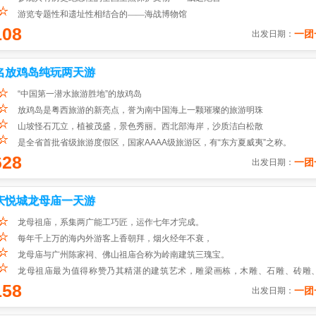
游览专题性和遗址性相结合的——海战博物馆
108
一团
出发日期：
名放鸡岛纯玩两天游
“中国第一潜水旅游胜地”的放鸡岛
放鸡岛是粤西旅游的新亮点，誉为南中国海上一颗璀璨的旅游明珠
山坡怪石兀立，植被茂盛，景色秀丽。西北部海岸，沙质洁白松散
是全省首批省级旅游度假区，国家AAAA级旅游区，有“东方夏威夷”之称。
628
一团
出发日期：
庆悦城龙母庙一天游
龙母祖庙，系集两广能工巧匠，运作七年才完成。
每年千上万的海内外游客上香朝拜，烟火经年不衰，
龙母庙与广州陈家祠、佛山祖庙合称为岭南建筑三瑰宝。
龙母祖庙最为值得称赞乃其精湛的建筑艺术，雕梁画栋，木雕、石雕、砖雕
158
为"古坛仅存"。
一团
出发日期：