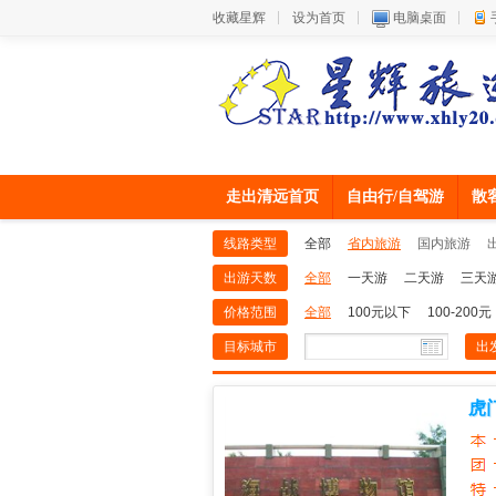
收藏星辉
设为首页
电脑桌面
走出清远首页
自由行/自驾游
散
线路类型
全部
省内旅游
国内旅游
出游天数
全部
一天游
二天游
三天
价格范围
全部
100元以下
100-200元
目标城市
出
虎