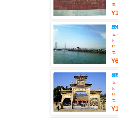
¥
茂
¥
德
¥