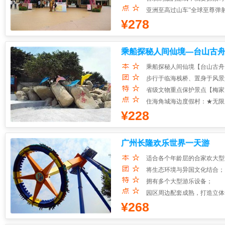
亚洲至高过山车”全球至尊弹
¥278
乘船探秘人间仙境—台山古舟
天
乘船探秘人间仙境【台山古舟
步行于临海栈桥、置身于风景
省级文物重点保护景点【梅家
住海角城海边度假村：★无限
¥228
★
每团送麻雀三副；★每团送
★晚上免费沙滩电影；
广州长隆欢乐世界一天游
适合各个年龄层的合家欢大型
将生态环境与异国文化结合；
拥有多个大型游乐设备；
园区周边配套成熟，打造立体
¥268
大型特色表演项目丰富多彩。