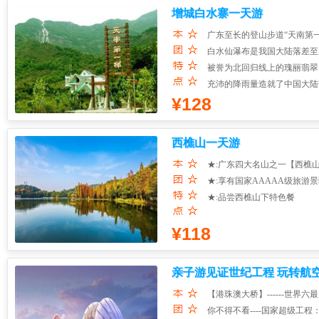
增城白水寨一天游
广东至长的登山步道“天南第
白水仙瀑布是我国大陆落差至
被誉为北回归线上的瑰丽翡翠
充沛的降雨量造就了中国大陆
¥128
西樵山一天游
★:广东四大名山之一【西樵
★:享有国家AAAAA级旅游
★:品尝西樵山下特色餐
¥118
亲子游见证世纪工程 玩转航空
【港珠澳大桥】------世
你不得不看----国家超级工