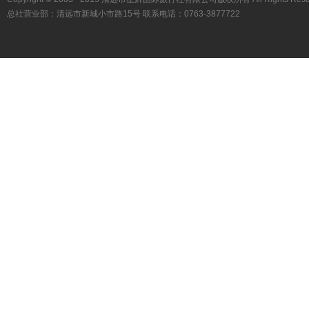
总社营业部：清远市新城小市路15号 联系电话：0763-3877722