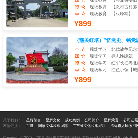
现场教育：【粤北省委旧
现场教育：【恩村古村落
现场教育：【双峰寨】
¥899
（韶关红培）“忆党史、铭党恩
现场学习：北伐战争纪念
现场学习：标志性建筑
现场学习：红军长征粤北
现场学习：红色小镇【城
¥899
关于我们：
星辉荣誉
星辉文化
成功案例
公司简介
星辉荣誉
公司证照
友情链接：
百度
国家文体和旅游部
广东省文化和旅游厅
清远市人民政府
Copyright © 2003 - 2015 清远市星辉国际旅行社有限公司版权所有 All Rights Rese