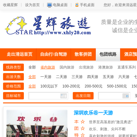
收藏星辉
设为首页
电脑桌面
手机桌面
您好，欢迎来清远星
质量是企业的
诚信是企
走出清远首页
自由行/自驾游
散客拼团
包团线路
酒店预
线路类型
全部
省内旅游
国内旅游
出境旅游
港澳旅游
直通车系列
出游天数
全部
一天游
二天游
三天游
四天游
五天游
六天游
价格范围
全部
100元以下
100-200元
200-500元
500-1500元
15
目标城市
出发日期
深圳欢乐谷一天游
世界至高落差的“激流勇进”
欢乐、刺激、尖叫不断
喜欢刺激的游戏，就要抓紧时