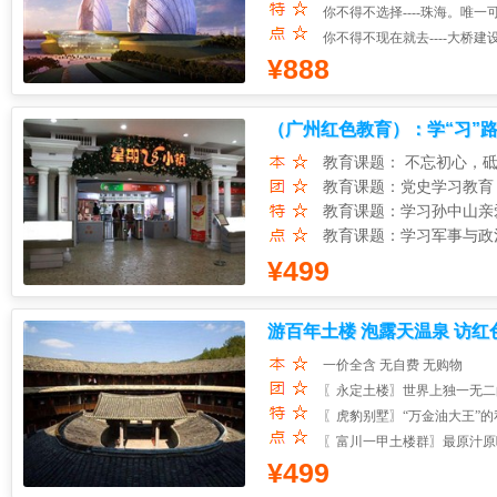
你不得不选择----珠海。唯
你不得不现在就去----大桥
¥888
珠海作为首批确立的经济特
情。港珠澳大桥跨越伶仃洋,
架下、粤港澳三地首次合作建设
（广州红色教育）：学“习”
里的桥梁工程和6.7公里的
教育课题： 不忘初心，
海直达船航道桥、九洲航道桥
教育课题：党史学习教育
年。
教育课题：学习孙中山亲
行程特色：
教育课题：学习军事与政
1.海---观世纪工程《港珠澳
¥499
2.陆---珠海标志性建筑《
3.空---特别安排《北理工
游百年土楼 泡露天温泉 访红
一价全含 无自费 无购物
〖永定土楼〗世界上独一无二
〖虎豹别墅〗“万金油大王”
〖富川一甲土楼群〗最原汁原
¥499
〖长汀古城〗 “中国最美丽的
〖瑞金〗红色故都、共和国摇