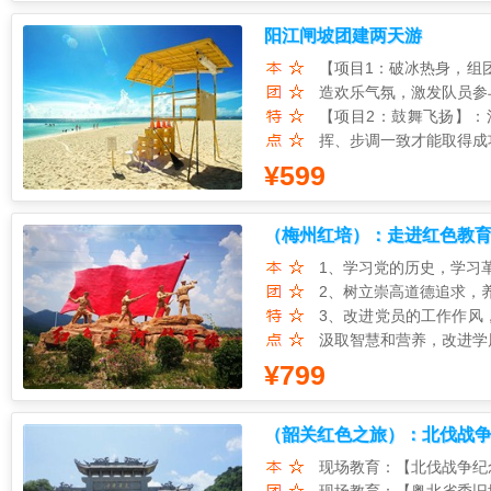
特别安排入住一晚温泉山庄，
阳江闸坡团建两天游
〖土楼晚宴〗品尝正宗客家风
【项目1：破冰热身，组
造欢乐气氛，激发队员参
【项目2：鼓舞飞扬】：
挥、步调一致才能取得成
【项目3、群龙取水】：
¥599
中体会团队的合力和感受
【项目4：分享总结】：
（梅州红培）：走进红色教育
创新意识等得到明显提升
梅州三河坝战役纪念园、叶
1、学习党的历史，学习
2、树立崇高道德追求，
3、改进党员的工作作风
汲取智慧和营养，改进学
4、重塑清晰明了党员的
¥799
性情。
（韶关红色之旅）：北伐战争
途二日游
现场教育：【北伐战争纪