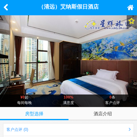
（清远）艾纳斯假日酒店
¥0
起
100%
0
条
每间每晚
满意度
客户点评
房型选择
酒店介绍
客户点评 (0)