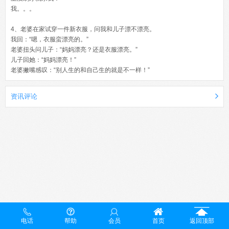
我。。。
4、老婆在家试穿一件新衣服，问我和儿子漂不漂亮。
我回：“嗯，衣服蛮漂亮的。”
老婆扭头问儿子：“妈妈漂亮？还是衣服漂亮。”
儿子回她：“妈妈漂亮！”
老婆撇嘴感叹：“别人生的和自己生的就是不一样！”
资讯评论
电话
帮助
会员
首页
返回顶部