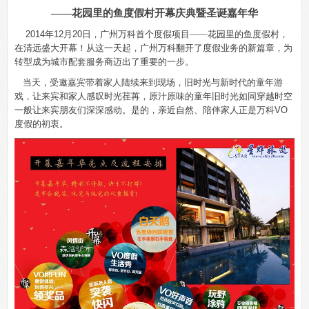
——花园里的鱼度假村开幕庆典暨圣诞嘉年华
2014
年
12
月
20
日，广州万科首个度假项目——花园里的鱼度假村，
在清远盛大开幕！从这一天起，广州万科翻开了度假业务的新篇章，为
转型成为城市配套服务商迈出了重要的一步。
当天，受邀嘉宾带着家人陆续来到现场，旧时光与新时代的童年游
戏，让来宾和家人感叹时光荏苒，原汁原味的童年旧时光如同穿越时空
一般让来宾朋友们深深感动。是的，亲近自然、陪伴家人正是万科
VO
度假的初衷。