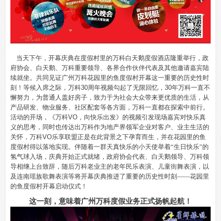
当天下午，开幕庆典在度假村里的万科白天鹅度假酒店隆重举行，政
府协会、白天鹅、万科重要领导、各界合作伙伴代表及其他邀请嘉宾陆
续就坐。共同见证广州万科花园里的鱼度假村开幕这一重要的历史性时
刻！等候入席之际，万科
30
周年视频勾起了无限回忆，
30
年万科一直不
懈努力，为普通人盖好房子，致力于为社会大众带来更优质的生活，从
产品研发、物业服务、社区配套等各方面，万科一直都在探索中前行。
活动的开场，《万科
VO
，向快乐出发》的视频引发现场嘉宾对快乐真
义的思考，同时也传达出万科作为地产界领军企业对客户、业主生活的
关怀，万科
VO
乐享联盟正是在此背景之下孕育而生，并在花园里的鱼
度假村得以落地实现。伴随着一群天真快乐的小天使举着“生日快乐”的
氢气球入场，庆典开始正式就绪，政府协会代表、白天鹅领导、万科领
导相继上台致辞，随后万科老业主的老年民乐表演、儿童街舞表演，以
及连南瑶族歌舞表演等将开幕庆典推进了重要的历史性时刻——花园里
的鱼度假村开幕启动仪式！
这一刻，意味着广州万科度假业务正式扬帆起航！