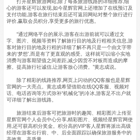
打开星辉旅游网站,除了每条旅游线路的详细推荐,细
心的游客还可以发现,如今星辉官网上还增加了在线预订及
支付功能,游客在旅行结束后还可返回网站对整个旅行进行
评价,赢取会员积分,享受更多的旅行优惠。
“通过网络平台的展示,游客在出游前就可以通过文
字、图片、视频等资料了解旅行目的地及行程相关信息,游
客对旅行目的地及行程的详细了解不再只是一个由文字带
来的‘梦想’,而是有了更直观的感受。这样就可以缩小实地
消费与游客期望值之间差距,减少因货不对板而造成的摩
擦。提高旅行社诚信,让游客放心消费。”黄志成说。
除了精彩的线路推荐,网页上闪动的QQ客服也是星辉
官网的一大亮点。黄志成希望借助在线QQ客服、视频对
话、电话咨询等方式弥补“机械化”的冷冰,游客足不出户就
可详细了解出游线路。
旅游结束后游客可把旅游时的趣闻、精彩图片上传至
星辉官网个人会员中心分享,精彩图片、视频经星辉官网使
用,还可获高积分奖金。积分高的VIP客人星辉将派出高级
经理在游客出行前、中、后全面跟踪以确保旅游服务中的
高效率、高质量。