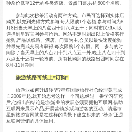
秒杀价低至12元的各类酒店、景点门票,共约600个名额。
参与此次秒杀活动有两种方式。市民可选择到实体店
购买,以先到先得方式参与,每人限购1个名额,参与时间为8
月8日当天早上的八点四十到八点五十；同时市民也可以
选择到星辉官网参与抢购。网站不定时刷出以上价格实行
抢购,产品以线路、酒店、门票为主,会员以最快速度抢购
并最先完成交易者获得,每次限购1个名额。网上参与的时
间除了当天早上的八点四十到八点五十外,晚上八点四十到
八点五十还有一轮抢购。所有抢购到的线路出团时间定在
8月-11月期间。
旅游线路可线上“订购”
旅游业如何升级转型?星辉国际旅行社总经理黄志成
自2009年起,就开始思考这样一个问题,经过一番学习研究
后,他得出的结论是:旅游业的发展必须要拥抱互联网,借助
互联网来展示产品,开展营销,实现与游客的互动。清远市
星辉旅游官网就是在这样的背景下建立起来的,“秒杀”正是
互联网营销的具体应用。