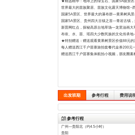
★精选精华：地球上的绿宝石、国家5A级景区
世界最大的苗族聚居、苗族文化露天博物馆--
国家5A景区、世界最大的瀑布群—黄果树风
国家5A景区、贵州四大古镇之首—青岩古镇
新晋网红点，探秘高原台地草场—龙里油画大
布依、水、苗、瑶四大少数民族的文化传承地
★特别赠送：赠送观看黄果树景区价值88元的
每人赠送西江千户苗寨旅拍套餐代金券200元
赠送西江千户苗寨集体航拍小视频，朋友圈素
出发班期
参考行程
费用说
参考行程
广州—贵阳北（约4.5小时）
贵阳