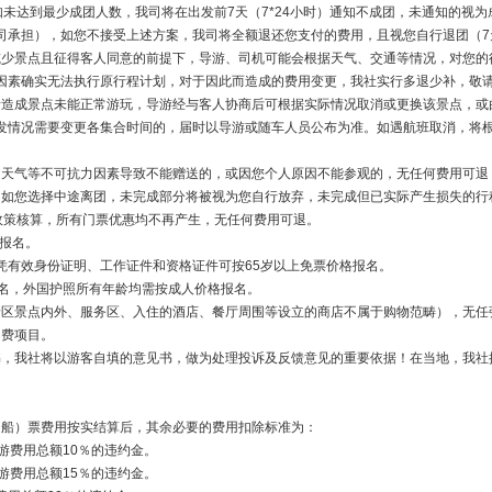
，如未达到最少成团人数，我司将在出发前7天（7*24小时）通知不成团，未通知的视
司承担），如您不接受上述方案，我司将全额退还您支付的费用，且视您自行退团（7
不减少景点且征得客人同意的前提下，导游、司机可能会根据天气、交通等情况，对您
因素确实无法执行原行程计划，对于因此而造成的费用变更，我社实行多退少补，敬
因素造成景点未能正常游玩，导游经与客人协商后可根据实际情况取消或更换该景点，
发情况需要变更各集合时间的，届时以导游或随车人员公布为准。如遇航班取消，将
通、天气等不可抗力因素导致不能赠送的，或因您个人原因不能参观的，无任何费用可退
间，如您选择中途离团，未完成部分将被视为您自行放弃，未完成但已实际产生损失的行
票政策核算，所有门票优惠均不再产生，无任何费用可退。
格报名。
凭有效身份证明、工作证件和资格证件可按65岁以上免票价格报名。
报名，外国护照所有年龄均需按成人价格报名。
（景区景点内外、服务区、入住的酒店、餐厅周围等设立的商店不属于购物范畴），无任
自费项目。
见书，我社将以游客自填的意见书，做为处理投诉及反馈意见的重要依据！在当地，我
、船）票费用按实结算后，其余必要的费用扣除标准为：
游费用总额10％的违约金。
游费用总额15％的违约金。