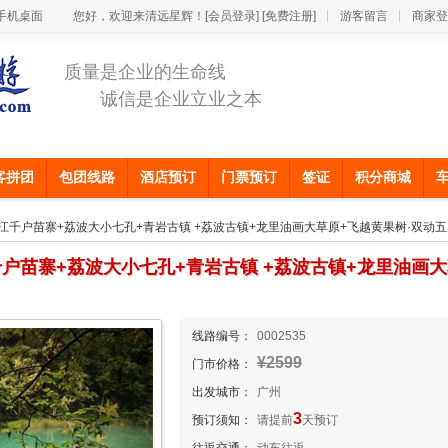
手机桌面
您好，欢迎来清远星辉！
[会员登录]
[免费注册]
游客留言
商家登
质量是企业的生命线
诚信是企业立业之本
客拼团
包团线路
酒店预订
门票预订
签证
积分商城
西江千户苗寨+荔波大小七孔+青岩古镇 +荔波古镇+龙里油画大草原+飞越黄果树·双动
户苗寨+荔波大小七孔+青岩古镇 +荔波古镇+龙里油画大
线路编号：
0002535
¥2599
门市价格：
出发城市：
广州
3
预订须知：
请提前
天预订