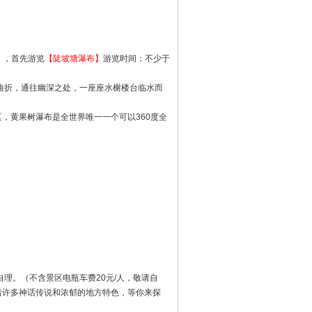
），首先游览
【陡坡塘瀑布】
游览时间：不少于
曲折，通往幽深之处，一座座水榭楼台临水而
，黄果树瀑布是全世界唯一一个可以360度全
理。（不含景区电瓶车费20元/人，敬请自
着许多神话传说和浓郁的地方特色，等你来探