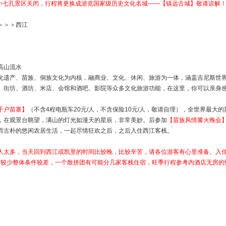
波小七孔景区关闭，行程将更换成游览国家级历史文化名城——【镇远古城】敬请谅解
＞＞＞西江
高山流水
化遗产、苗族、侗族文化为内核，融商业、文化、休闲、旅游为一体，涵盖吉尼斯世界
、街坊、酒坊、米店、会馆和酒吧、影院等众多文化旅游功能，在这里，你可以亲身
千户苗寨】
（不含4程电瓶车20元/人，不含保险10元/人，敬请自理），全世界最
，在观景台眺望，满山的灯光如漫天的星辰，非常美妙。后参加
【苗族风情篝火晚会
而古朴的悠闲农居生活，一起尽情狂欢之后，之后入住西江客栈。
人太多，当天回到西江或凯里的时间比较晚，比较辛苦，请各位游客有心里准备。入住
数量较少整体条件较差，一个散拼团有可能分几家客栈住宿，旺季行程参考内酒店无房