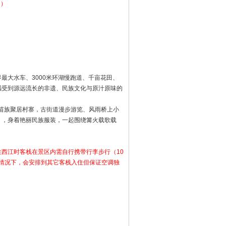
！）
最大水车、3000米环湖慢跑道、千亩花田、
感受到源远流长的非遗、民族文化与原汁原味的
大的苗族聚居村寨，古街道漫步游览、风雨桥上小
】
，身着艳丽民族服装，一起围绕篝火载歌载
西江时客栈在景区内需自行携带行李步行（10
的情况下，会安排到其它客栈入住但保证空调独