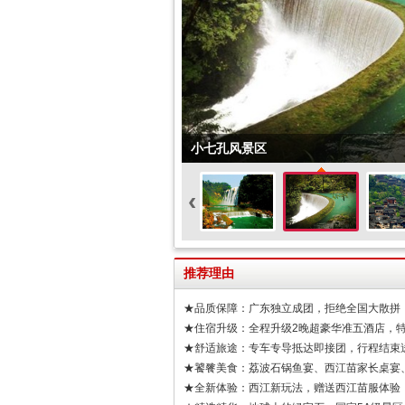
西江千户苗寨
‹
推荐理由
★品质保障：广东独立成团，拒绝全国大散拼
★住宿升级：全程升级2晚超豪华准五酒店，
★舒适旅途：专车专导抵达即接团，行程结束
★饕餮美食：荔波石锅鱼宴、西江苗家长桌宴
★全新体验：西江新玩法，赠送西江苗服体验