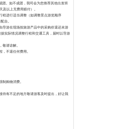
为成团。如不成团，我司会为您推荐其他出发班
天及以上无费用赔付）。
的行程进行适当调整（如调整景点游览顺序
请配合。
或由导游在现场按旅游产品中的采购价退还未游
根据实际情况调整行程和交通工具，届时以导游
，敬请谅解。
程，不退任何费用。
强制购物消费。
社接待有不足的地方敬请游客及时提出，好让我