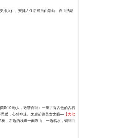
便安排入住。安排入住后可自由活动，自由活动
保险10元/人，敬请自理）一座古香古色的古石
不思返，心醉神迷。之后前往美女之眼—
【大七
吊桥，右边的栈道一面靠山，一边临水，蜿蜒曲