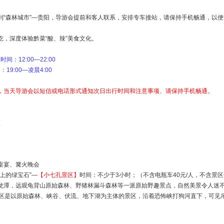
到“森林城市”—贵阳，导游会提前和客人联系，安排专车接站，请保持手机畅通，以
，深度体验黔菜“酸、辣”美食文化。
：12:00—22:00
9:00—凌晨4:00
，当天导游会以短信或电话形式通知次日出行时间和注意事项、请保持手机畅通。
波
桌宴、篝火晚会
上的绿宝石”—
【小七孔景区】
时间：不少于3小时；（不含电瓶车40元/人，不含景区
龙潭，远观龟背山原始森林、野猪林漏斗森林等一派原始野趣景点，自然美景令人迷
景区是以原始森林、峡谷、伏流、地下湖为主体的景区，沿着恐怖峡打狗河直下，可见