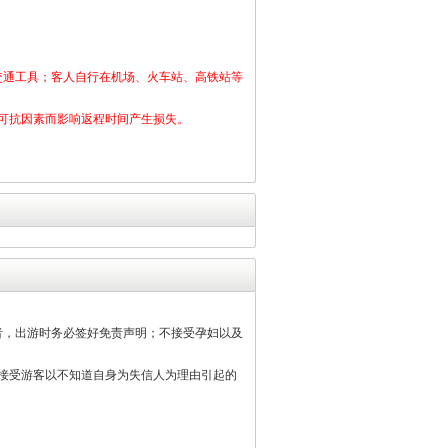
交通工具；客人自行在机场、火车站、高铁站等
防不可抗因素而影响返程时间产生损失。
长者，出游时务必签好免责声明；不接受孕妇以及
不接受游客以不知道自身为失信人为理由引起的