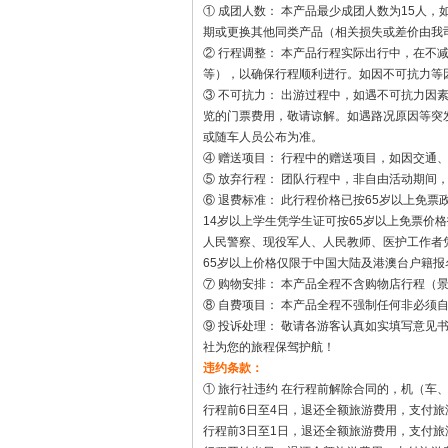
① 成团人数： 本产品最少成团人数为15人
期或更换其他同类产品（相关损失或差价由我
② 行程调整： 本产品行程实际出行中，在
等），以确保行程顺利进行。如因不可抗力等
③ 不可抗力： 出游过程中，如遇不可抗力
览的门票费用，敬请谅解。如遇路况原因等突
或随车人员公布为准。
④ 赠送项目： 行程中的赠送项目，如因交
⑤ 放弃行程： 团队行程中，非自由活动期
⑥ 退费标准： 此行程价格已按65岁以上免
14岁以上学生凭学生证可按65岁以上免票价
人民警察、现役军人、人民教师、医护工作者
65岁以上价格仅限于中国大陆及港澳台户籍
⑦ 购物安排： 本产品全程不含购物店行程
⑧ 自费项目： 本产品全程不强制任何非必须
⑨ 投诉处理： 敬请各游客认真如实填写意
社为您的旅程保驾护航！
违约条款：
① 旅行社违约 在行程前解除合同的，机（车
行程前6日至4日，退还全额旅游费用，支付旅
行程前3日至1日，退还全额旅游费用，支付旅