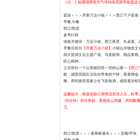
（注：1.如遇强降雨天气等特殊原因导致荔
荔波＞＞＞丹寨万达小镇＞＞＞西江千户苗寨
早餐,中餐
西江/凯里
参考行程
体验关键词：万达小镇、西江夜景、长桌宴、
早餐后前往
【丹寨万达小镇】
小镇以非物质文
四大苗侗文化主题广场、鸟笼邮局、精品客栈
匠心精神。
之后前往一个以美丽回答一切的山寨—
【西江
歇，感受田园生活给你带来的宁静；夜幕降临
舞。席间接受苗家少女飞歌敬酒，感受着浓郁
温馨提示：根据实际订房情况安排入住，旺季
-20分钟）前往客栈，客栈依山而建，房间
卫。
西江/凯里＞＞＞黄果树瀑布＞＞＞安顺/平坝