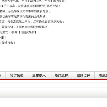
--荔波大小七孔，不可复制的山水，不可不来的美景；
西江千户苗寨，深度体验苗族同胞的松弛感生活；
景名区，亲眼感受语文课本中的壮丽奇景；
，探访由军事城防演化而来的山地兵城；
草原，云贵高原第二平台，尽可饱览高原草场风光；
—荔波古镇，了解黔南地区的独特风俗。
沉浸式5D影片【飞越黄果树】！
一张！
材降维打击！
明
预订须知
温馨提示
预订流程
线路点评
在线