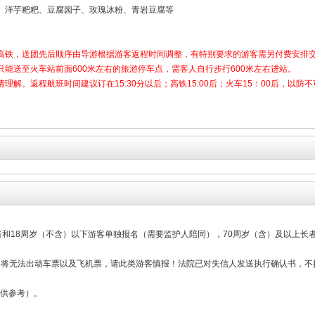
、洋芋粑粑、豆腐园子、玫瑰冰粉、青岩豆腐等
高铁，送团先后顺序由导游根据游客返程时间调整，有特别要求的游客需另付费安排
能送至火车站前面600米左右的旅游停车点，需客人自行步行600米左右进站。
解。返程航班时间建议订在15:30分以后；高铁15:00后；火车15：00后，以
长者和18周岁（不含）以下游客单独报名（需要监护人陪同），70周岁（含）及以上
游客将无法出动车票以及飞机票，请此类游客慎报！法院已对失信人发送执行确认书，
/（仅供参考）。