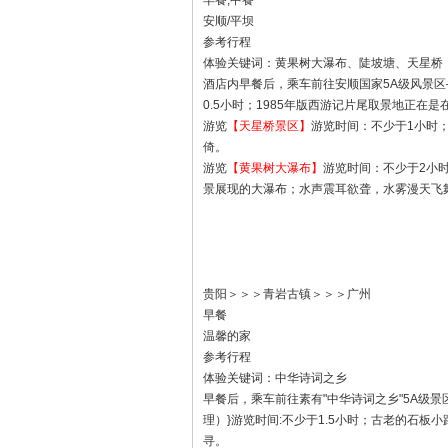
早餐,中餐
安顺/平坝
参考行程
体验关键词：黄果树大瀑布、陡坡塘、天星桥
酒店内早餐后，乘车前往安顺国家5A级风景区
0.5小时；1985年版西游记片尾取景地正
游览
【天星桥景区】
游览时间：不少于1小时
倚。
游览
【黄果树大瀑布】
游览时间：不少于2小
景展现的大瀑布；水声震耳欲聋，水雾漫天飞
贵阳＞＞＞青岩古镇＞＞＞广州
早餐
温馨的家
参考行程
体验关键词：中华诗词之乡
早餐后，乘车前往素有"中华诗词之乡"5A级景
理）}游览时间:不少于1.5小时；古老的石
寻。