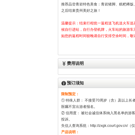
推荐品尝青岩特色美食：青岩猪脚、糕粑稀饭
之后结束贵州美好之旅！
温馨提示：结束行程统一返程送飞机送火车送
候自行进站，自行办登机牌，火车站的旅游车只
如您的返程时间较晚请自行安排空余时间，敬请理
费用说明
预订须知
限制预定：
① 特殊人群： 不接受70周岁（含）及以上
医嘱不宜出游者报名。
② 信用度： 被社会诚信体系纳入黑名单的
投诉。
失信人查询系统：http://zxgk.court.gov.cn
产品说明：