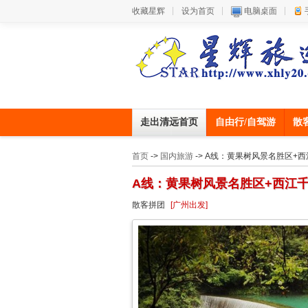
收藏星辉
设为首页
电脑桌面
走出清远首页
自由行/自驾游
散
首页
->
国内旅游
-> A线：黄果树风景名胜区+
A线：黄果树风景名胜区+西江千
散客拼团
[广州出发]