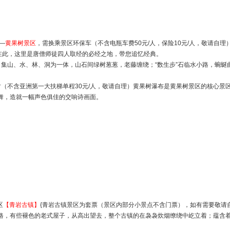
—
黄果树景区
，需换乘景区环保车（不含电瓶车费50元/人，保险10元/人，敬请自理
在是在此，这里是唐僧师徒四人取经的必经之地，带您追忆经典。
；集山、水、林、洞为一体，山石间绿树葱葱，老藤缠绕；“数生步”石临水小路，蜿蜒
时（不含亚洲第一大扶梯单程30元/人，敬请自理）黄果树瀑布是黄果树景区的核心景区
舞，造就一幅声色俱佳的交响诗画面。
区
【青岩古镇】
{青岩古镇景区为套票（景区内部分小景点不含门票），如有需要敬请自
板小路，有些褪色的老式屋子，从高出望去，整个古镇的在袅袅炊烟缭绕中屹立着；蕴含