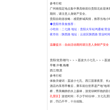
参考行程
广州南指定地点集中乘高铁前往贵阳北欢迎来
期间，请注意人身财产安全。
贵阳自助游攻略：感受黔城风情，推荐当地小吃
◆贵阳市美食推荐：
小吃街：二七路 地址：贵阳火车站鸿通城 营业时间
夜市街：陕西路 地址：云岩区陕西路 营业时间：1
温馨提示：自由活动期间请注意人身财产安全
贵阳/龙里/都匀＞＞＞荔波大小七孔＞＞＞荔
早餐,中餐,晚餐
西江/凯里
参考行程
体验关键词：荔波小七孔、西江苗寨夜景、长
酒店内享用早餐后，乘车前往世界遗产地“地球
桥，秀美幽静的水上森林，游览绿树怀抱的卧
孔景区】
游览时间：不少于60分钟，大七孔
折，凹凸不平，十分凶险。