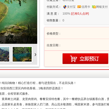
往返交通：
动车往返
付款方式：
支付宝
信用卡
网银支付
满 意 度：
100%
[已有
0
人点评]
销售数量：
0
价格类型：
出发日期：
›
！纯玩0购物！精心打造行程，都匀进贵阳出，不走回头路！
特别安排西江景区内特色客栈，1晚准四舒适酒店！
送团，全程管家式服务。
、黄果树土鸡宴、龙里肉饼鸡、餐餐安排特色餐，其中一餐赠饮品茅台镇酱香白酒，
，品苗家长桌美食，体验苗家人拦门酒、高山流水敬酒歌，喝苗家米酒，参与苗族打