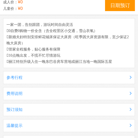
¥0
成人价：
日期预订
¥0
儿童价：
一家一团，告别跟团，游玩时间自由灵活
0自费0购物一价全含（含全程景区小交通，雪山衣氧）
新婚夫妇特别安排鲜花铺床保证大床房（旺季因大床资源有限，至少保证2
晚大床房）
管家全程服务，贴心服务有保障
10点晚出发，不慌不忙尽情游玩
丽江特别升级入住一晚东巴谷房车营地或丽江当地一晚国际五星
参考行程
费用说明
预订须知
温馨提示