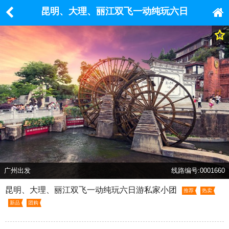
昆明、大理、丽江双飞一动纯玩六日
游私家小团
广州出发
线路编号:0001660
昆明、大理、丽江双飞一动纯玩六日游私家小团
推荐
热卖
新品
团购