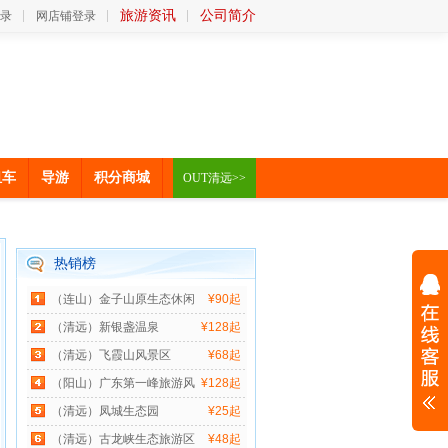
旅游资讯
公司简介
录
网店铺登录
租车
导游
积分商城
OUT清远>>
热销榜
（连山）金子山原生态休闲
¥90起
（清远）新银盏温泉
¥128起
（清远）飞霞山风景区
¥68起
（阳山）广东第一峰旅游风
¥128起
（清远）凤城生态园
¥25起
（清远）古龙峡生态旅游区
¥48起