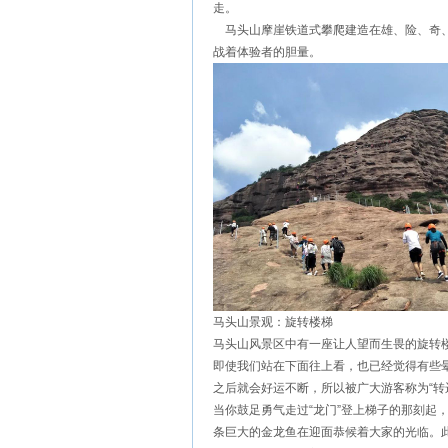
走。
马头山摩崖铁道式攀爬建造在雄、险、奇、
战着体验者的胆量。
马头山景观：旋转楼梯
马头山风景区中有一座让人望而生畏的旋转
即使我们站在下面往上看，也已经觉得有些晕眩
之后就会好运不断，所以被广大游客称为“转
当你鼓足勇气走过“龙门”登上梯子的那刻起
条巨大的金龙鱼在迎面恭候着大家的光临。此