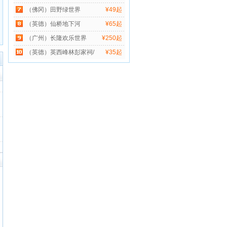
（佛冈）田野绿世界
¥49起
（英德）仙桥地下河
¥65起
（广州）长隆欢乐世界
¥250起
（英德）英西峰林彭家祠/
¥35起