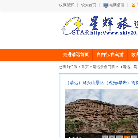
收藏星辉
设为首页
电脑桌面
走进清远首页
自由行/自驾游
散
您当前位置：
首页
>
清远景点门票
> （清远）
（清远）马头山景区（观光/攀岩）需提