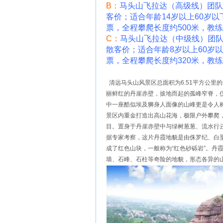
B
：
马头山飞拉达（高级线）团队
客价；适合年龄14岁以上60岁
票，全程攀爬长度约500米，教
C
：
马头山飞拉达（中级线）团队
散客价；适合年龄8岁以上60岁
票，全程攀爬长度约320米，教
清远马头山风景区总面积为6.51平方公里
丽鲜红的丹崖赤壁，拔地而起的孤峰窄脊，
中一座酷似埃及狮身人面像的山峰更是令人称
景区内重金打造出高山花海，极限户外攀爬
目。置身于丹崖赤壁中与绿树葱葱、流水行
据专家考察，这片丹霞地貌是由侏罗纪、白
成了红色山块，一般称为“红色砂砾岩”。丹
墙、石峰、石柱等奇险的地貌，形态各异的山