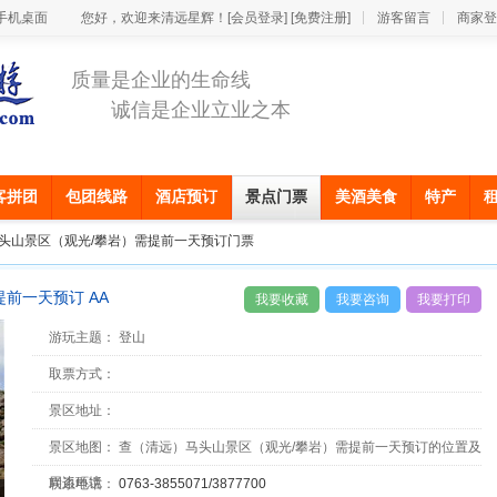
手机桌面
您好，欢迎来清远星辉！
[会员登录]
[免费注册]
游客留言
商家登
质量是企业的生命线
诚信是企业立业之本
客拼团
包团线路
酒店预订
景点门票
美酒美食
特产
马头山景区（观光/攀岩）需提前一天预订门票
前一天预订 AA
我要收藏
我要咨询
我要打印
游玩主题：
登山
取票方式：
景区地址：
景区地图：
查（清远）马头山景区（观光/攀岩）需提前一天预订的位置及
周边环境
联系电话：
0763-3855071/3877700