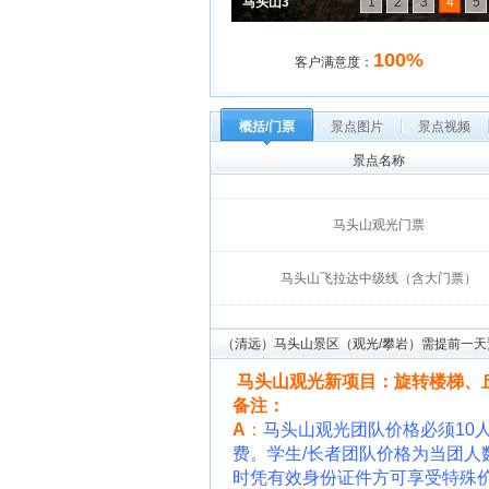
马头山3
1
2
3
4
5
马头山3
100%
客户满意度：
概括/门票
景点图片
景点视频
景点名称
马头山观光门票
马头山飞拉达中级线（含大门票）
（清远）马头山景区（观光/攀岩）需提前一天
马头山观光新项目：旋转楼梯、
备注：
A
：
马头山观光团队价格必须10人
费。学生/长者团队价格为当团人
时凭有效身份证件方可享受特殊