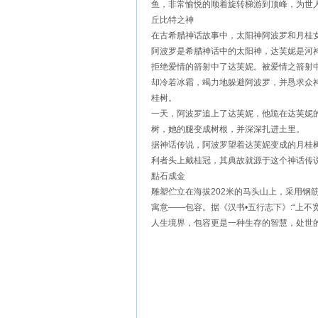
鱼，非常愉悦的顺着旋转梯游到顶峰，为世
丘比特之神
在古希腊神话故事中，太阳神阿波罗和月桂
阿波罗是希腊神话中的太阳神，达芙妮是河
拒绝爱情的箭射中了达芙妮。被爱情之箭射
却冷若冰霜，竭力地躲避阿波罗，并恳求众
桂树。
一天，阿波罗追上了达芙妮，他跪在达芙妮
树，她的腿变成树根，并深深扎进土里。
据神话传说，阿波罗望着达芙妮变成的月桂
利者头上戴桂冠，其典故就源于这个神话传
點石成金
雕塑伫立在海拔202米的马头山上，采用钢筋
寓意——包容。据《汉书•五行志下》:“上不
人生境界，包容更是一种生存的智慧，处世