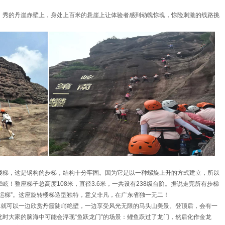
秀的丹崖赤壁上，身处上百米的悬崖上让体验者感到动魄惊魂，惊险刺激的线路挑
楼梯，这是钢构的步梯，结构十分牢固。因为它是以一种螺旋上升的方式建立，所以
！整座梯子总高度108米，直径3.6米，一共设有238级台阶。据说走完所有步梯
运梯”。这座旋转楼梯造型独特，意义非凡，在广东省独一无二！
，就可以一边欣赏丹霞陡峭绝壁，一边享受风光无限的马头山美景。登顶后，会有一
时大家的脑海中可能会浮现“鱼跃龙门”的场景：鲤鱼跃过了龙门，然后化作金龙