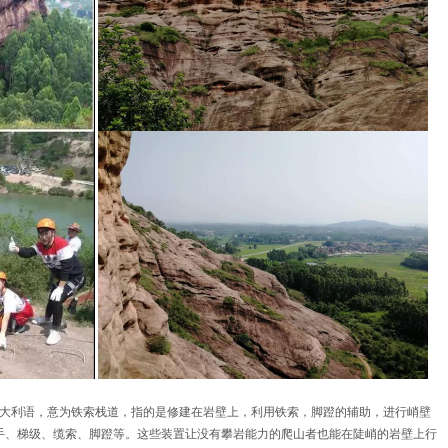
大利语，意为铁索栈道，指的是修建在岩壁上，利用铁索，脚蹬的辅助，进行峭壁
手、梯级、缆索、脚蹬等。这些装置让没有攀岩能力的爬山者也能在陡峭的岩壁上行