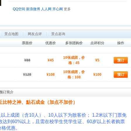
QQ空间
新浪微博
人人网
开心网
更多
景点地图
网友点评
景点咨询
票面价
优惠价
多张团购价
点评积分
操作
10张成团，价
¥88
¥45
¥5
格：45
10张成团，价
¥128
¥108
¥100
格：108
预订简介
丘比特之神、點石成金（加点不加价）
以上成团（含10人）、10人以下为散客价； 1.2米以下门票免
数达到60%以上，且需在校学生凭学生证、60岁以上长者购票
价格优惠。