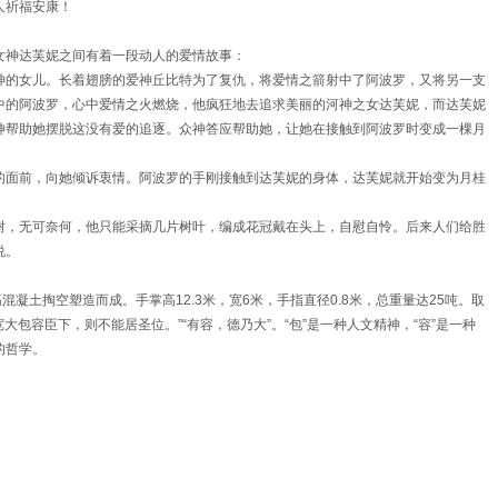
人祈福安康！
女神达芙妮之间有着一段动人的爱情故事：
神的女儿。长着翅膀的爱神丘比特为了复仇，将爱情之箭射中了阿波罗，又将另一支
中的阿波罗，心中爱情之火燃烧，他疯狂地去追求美丽的河神之女达芙妮，而达芙妮
神帮助她摆脱这没有爱的追逐。众神答应帮助她，让她在接触到阿波罗时变成一棵月
的面前，向她倾诉衷情。阿波罗的手刚接触到达芙妮的身体，达芙妮就开始变为月桂
树，无可奈何，他只能采摘几片树叶，编成花冠戴在头上，自慰自怜。后来人们给胜
说。
混凝土掏空塑造而成。手掌高12.3米，宽6米，手指直径0.8米，总重量达25吨。取
宽大包容臣下，则不能居圣位。”“有容，德乃大”。“包”是一种人文精神，“容”是一种
的哲学。