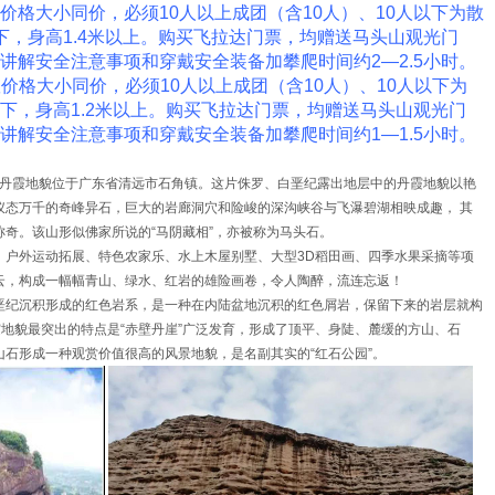
价格大小同价，必须10人以上成团（含10人）、10人以下为散
以下，身高1.4米以上。购买飞拉达门票，均赠送马头山观光门
练讲解安全注意事项和穿戴安全装备加攀爬时间约2—2.5小时。
价格大小同价，必须10人以上成团（含10人）、10人以下为
以下，身高1.2米以上。购买飞拉达门票，均赠送马头山观光门
练讲解安全注意事项和穿戴安全装备加攀爬时间约1—1.5小时。
的丹霞地貌位于广东省清远市石角镇。这片侏罗、白垩纪露出地层中的丹霞地貌以艳
仪态万千的奇峰异石，巨大的岩廊洞穴和险峻的深沟峡谷与飞瀑碧湖相映成趣， 其
奇。该山形似佛家所说的“马阴藏相”，亦被称为马头石。
，户外运动拓展、特色农家乐、水上木屋别墅、大型3D稻田画、四季水果采摘等项
云，构成一幅幅青山、绿水、红岩的雄险画卷，令人陶醉，流连忘返！
垩纪沉积形成的红色岩系，是一种在内陆盆地沉积的红色屑岩，保留下来的岩层就构
霞地貌最突出的特点是“赤壁丹崖”广泛发育，形成了顶平、身陡、麓缓的方山、石
石形成一种观赏价值很高的风景地貌，是名副其实的“红石公园”。