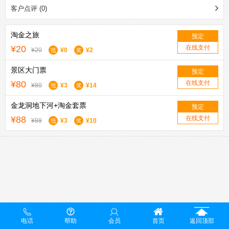
客户点评 (0)
淘金之旅
预定
¥20
在线支付
¥20
¥0
¥2
抵
奖
景区大门票
预定
¥80
在线支付
¥80
¥3
¥14
抵
奖
金龙洞地下河+淘金套票
预定
¥88
在线支付
¥88
¥3
¥10
抵
奖
电话
帮助
会员
首页
返回顶部