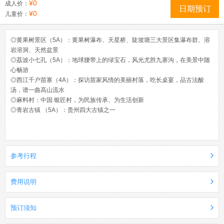
¥0
成人价：
日期预订
¥0
儿童价：
◎黄果树景区（5A）：黄果树瀑布、天星桥、陡坡塘三大景区集瀑布群、溶
岩溶洞、天然盆景
◎荔波小七孔（5A）：地球腰带上的绿宝石，风光尤胜九寨沟，在美景中随
心畅游
◎西江千户苗寨（4A）：探访苗家风情的美丽村落，吃长桌宴，品古法酸
汤，谱一曲高山流水
◎麻料村：中国.银匠村，为民族传承、为生活创新
◎青岩古镇 （5A）：贵州四大古镇之一
参考行程
费用说明
预订须知