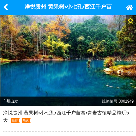
净悦贵州 黄果树•小七孔•西江千户苗
寨•青岩古镇精品纯玩5天
广州出发
线路编号:0001949
净悦贵州 黄果树•小七孔•西江千户苗寨•青岩古镇精品纯玩5
天
推荐
热卖