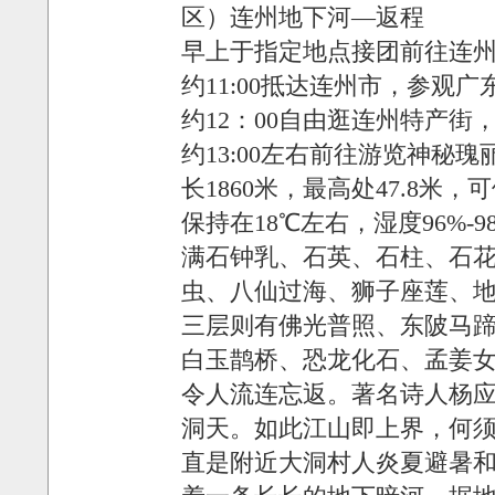
区）连州地下河—返程
早上于指定地点接团前往连
约11:00抵达连州市，参观
约12：00自由逛连州特产街
约13:00左右前往游览神
长1860米，最高处47.8
保持在18℃左右，湿度96%
满石钟乳、石英、石柱、石
虫、八仙过海、狮子座莲、
三层则有佛光普照、东陂马
白玉鹊桥、恐龙化石、孟姜
令人流连忘返。著名诗人杨应
洞天。如此江山即上界，何须
直是附近大洞村人炎夏避暑