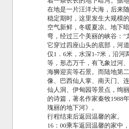
着一条长长的地下暗河。据
在地是一片汪洋大海，后来
稳定期时，这里发生大规模
空气新鲜，冬暖夏凉。地下
弯，经过三个美丽的峡谷："龙门
它穿过四座山头的底部，河道
仅1．6米，水深1-7米，沿
等，形态万千，有飞象过河
海狮迎宾等石景。而陆地第
像、巴西仙人掌、南天门、
仙人洞、伊甸园等景点，绚
的诗篇，著名作家秦牧198
瑰丽的地下河》。
行程结束后返回温馨的家。
16：00乘车返回温馨的家中