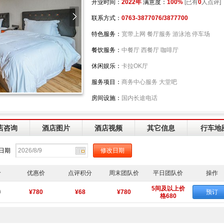
开业时间：
2022年
满意度：
100%
[已有
0
人点评]
联系方式：
0763-3877076/3877700
特色服务：
宽带上网 餐厅服务 游泳池 停车场
餐饮服务：
中餐厅 西餐厅 咖啡厅
休闲娱乐：
卡拉OK厅
服务项目：
商务中心服务 大堂吧
房间设施：
国内长途电话
店咨询
酒店图片
酒店视频
其它信息
行车地
日期
价
优惠价
点评积分
周末团队价
平日团队价
操作
5间及以上价
0
¥780
¥68
¥780
预订
格680