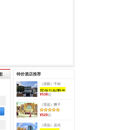
特价酒店推荐
图
（清新）千屿
¥538
起
（清远）狮子
¥520
起
（清远）远光