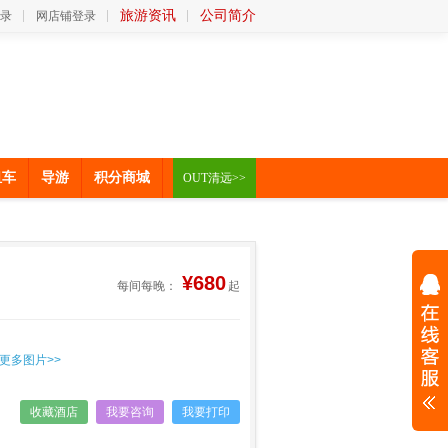
旅游资讯
公司简介
录
网店铺登录
租车
导游
积分商城
OUT清远>>
¥680
每间每晚：
起
更多图片>>
收藏酒店
我要咨询
我要打印