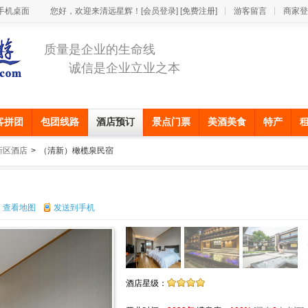
手机桌面
您好，欢迎来清远星辉！
[会员登录]
[免费注册]
游客留言
商家登
质量是企业的生命线
诚信是企业立业之本
客拼团
包团线路
酒店预订
景点门票
美酒美食
特产
新区酒店
>
（清新）橄榄泉民宿
查看地图
发送到手机
酒店星级：