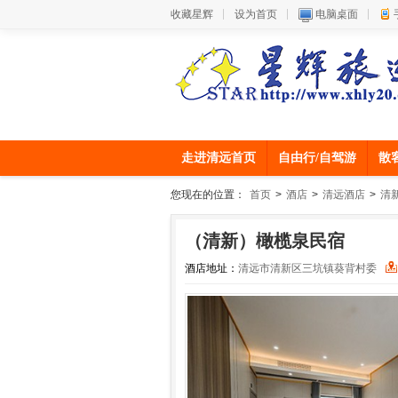
收藏星辉
设为首页
电脑桌面
走进清远首页
自由行/自驾游
散
您现在的位置：
首页
>
酒店
>
清远酒店
>
清
（清新）橄榄泉民宿
酒店地址：
清远市清新区三坑镇葵背村委