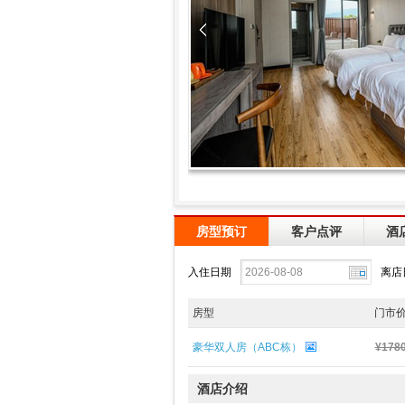
房型预订
客户点评
酒
入住日期
离店
房型
门市
豪华双人房（ABC栋）
¥178
酒店介绍