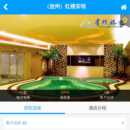
（连州）红楼宾馆
¥0
起
100%
0
条
每间每晚
满意度
客户点评
房型选择
酒店介绍
客户点评 (0)