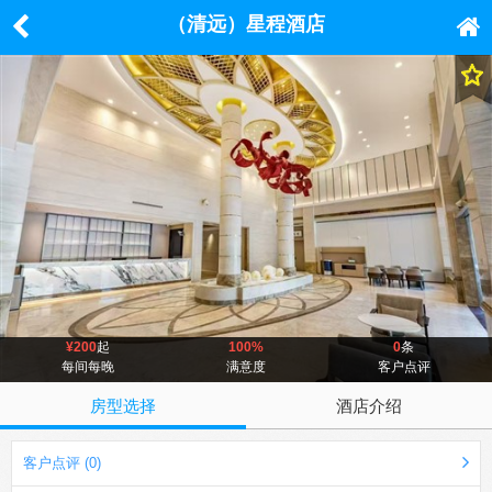
（清远）星程酒店
¥200
起
100%
0
条
每间每晚
满意度
客户点评
房型选择
酒店介绍
客户点评 (0)