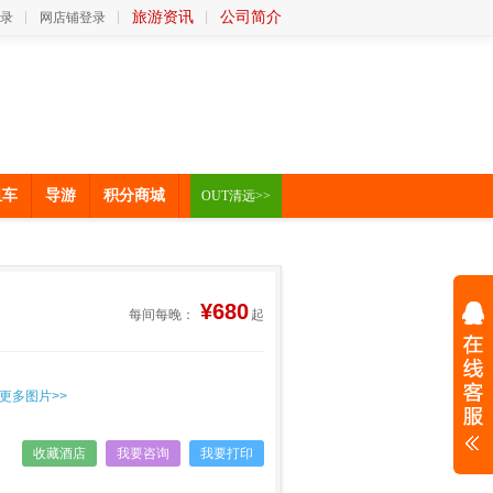
旅游资讯
公司简介
录
网店铺登录
租车
导游
积分商城
OUT清远>>
¥680
每间每晚：
起
更多图片>>
收藏酒店
我要咨询
我要打印