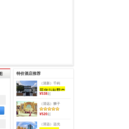
特价酒店推荐
图
（清新）千屿
¥538
起
（清远）狮子
¥520
起
（清远）远光