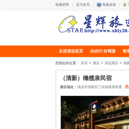
收藏星辉
设为首页
电脑桌面
走进清远首页
自由行/自驾游
散
您现在的位置：
首页
>
酒店
>
清远酒店
>
清
（清新）橄榄泉民宿
酒店地址：
清远市清新区三坑镇葵背村委