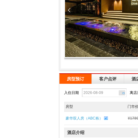
房型预订
客户点评
酒
入住日期
离店
房型
门市
豪华双人房（ABC栋）
¥178
酒店介绍