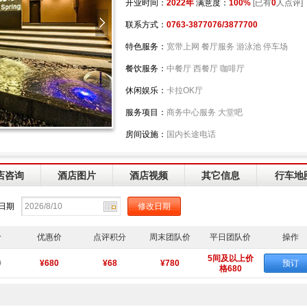
开业时间：
2022年
满意度：
100%
[已有
0
人点评]
联系方式：
0763-3877076/3877700
特色服务：
宽带上网 餐厅服务 游泳池 停车场
餐饮服务：
中餐厅 西餐厅 咖啡厅
休闲娱乐：
卡拉OK厅
服务项目：
商务中心服务 大堂吧
房间设施：
国内长途电话
店咨询
酒店图片
酒店视频
其它信息
行车地
日期
价
优惠价
点评积分
周末团队价
平日团队价
操作
5间及以上价
0
¥680
¥68
¥780
预订
格680