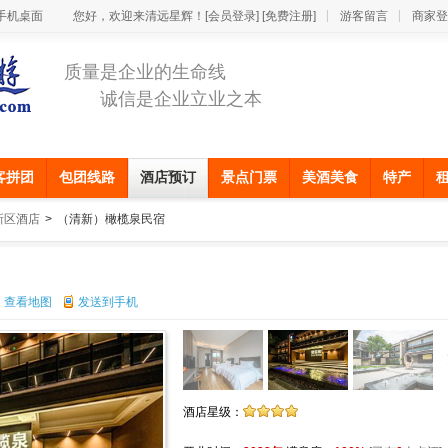
手机桌面
您好，欢迎来清远星辉！
[会员登录]
[免费注册]
游客留言
商家登
质量是企业的生命线
诚信是企业立业之本
客拼团
包团线路
酒店预订
景点门票
美酒美食
特产
新区酒店
>
（清新）橄榄泉民宿
查看地图
发送到手机
酒店星级：