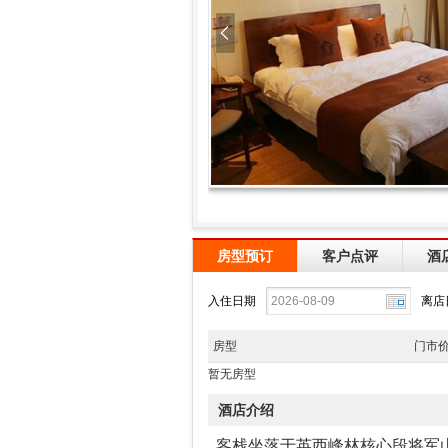
房型预订
客户点评
酒
入住日期
离店
房型
门市
暂无房型
酒店介绍
客栈坐落于英西峰林核心段将军山