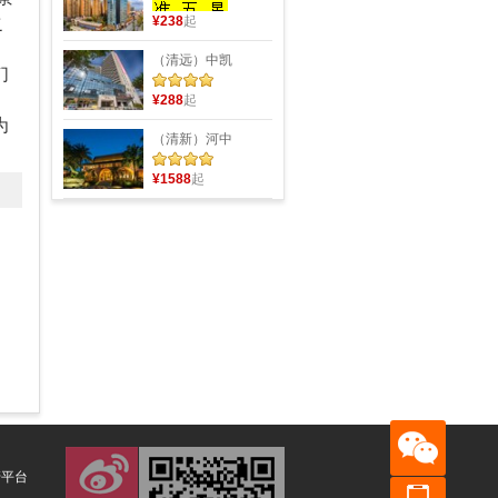
之
¥238
起
（清远）中凯
们
¥288
起
为
（清新）河中
¥1588
起
管平台