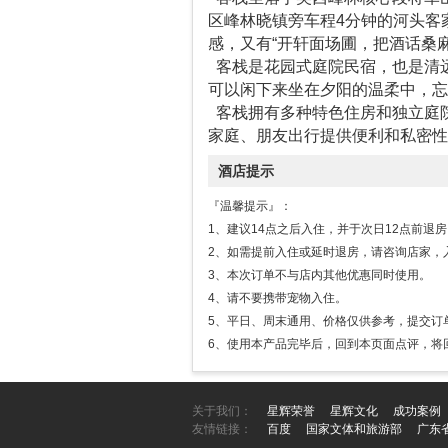
区峰林晓镇旁车程4分钟的河头客
感，又有“开轩面场圃，把酒话桑
客栈是花园式庭院民宿，也是清
可以闲下来坐在夕阳的温柔中，忘
客栈拥有多种特色住房和独立庭
家庭、朋友出行提供便利和私密性
酒店提示
『温馨提示』：
1、建议14点之后入住，并于次日12点前退
2、如需提前入住或延时退房，请咨询店家，
3、本次订单不与店内其他优惠同时使用。
4、请不要携带宠物入住。
5、平日、周末通用、价格仅供参考，提交订
6、使用本产品完毕后，回到本页面点评，将
关于我们：
星辉荣誉
星辉文化
成功案例
友情链接：
百度
国家文体和旅游部
广东