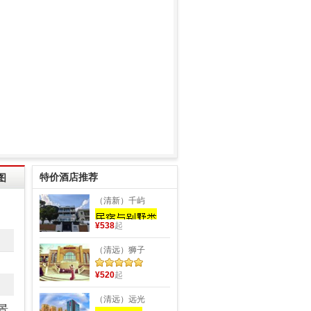
特价酒店推荐
图
（清新）千屿
¥538
起
（清远）狮子
¥520
起
（清远）远光
景