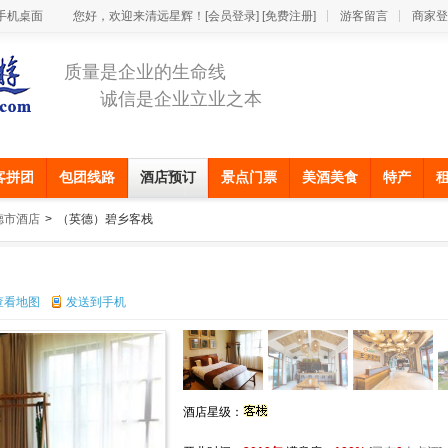
手机桌面
您好，欢迎来清远星辉！
[会员登录]
[免费注册]
游客留言
商家登
质量是企业的生命线
诚信是企业立业之本
客拼团
包团线路
酒店预订
景点门票
美酒美食
特产
德市酒店
>
（英德）碧乡客栈
查看地图
发送到手机
酒店星级：