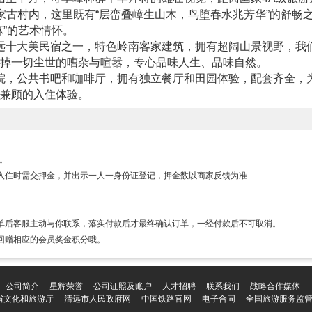
家古村内，这里既有“层峦叠嶂生山木，鸟堕春水兆芳华”的舒畅
麻”的艺术情怀。
远十大美民宿之一，特色岭南客家建筑，拥有超阔山景视野，我
掉一切尘世的嘈杂与喧嚣，专心品味人生、品味自然。
院，公共书吧和咖啡厅，拥有独立餐厅和田园体验，配套齐全，
兼顾的入住体验。
房。
入住时需交押金，并出示一人一身份证登记，押金数以商家反馈为准
单后客服主动与你联系，落实付款后才最终确认订单，一经付款后不可取消。
回赠相应的会员奖金积分哦。
公司简介
星辉荣誉
公司证照及账户
人才招聘
联系我们
战略合作媒体
省文化和旅游厅
清远市人民政府网
中国铁路官网
电子合同
全国旅游服务监