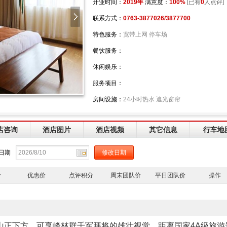
开业时间：
2019年
满意度：
100%
[已有
0
人点评]
联系方式：
0763-3877026/3877700
特色服务：
宽带上网 停车场
餐饮服务：
休闲娱乐：
服务项目：
房间设施：
24小时热水 遮光窗帘
店咨询
酒店图片
酒店视频
其它信息
行车地
日期
价
优惠价
点评积分
周末团队价
平日团队价
操作
正下方，可享峰林群千军拜将的雄壮视觉，距离国家4A级旅游