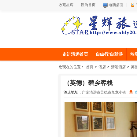
收藏星辉
设为首页
电脑桌面
走进清远首页
自由行/自驾游
散
您现在的位置：
首页
>
酒店
>
清远酒店
>
英
（英德）碧乡客栈
酒店地址：
广东清远市英德市九龙小镇