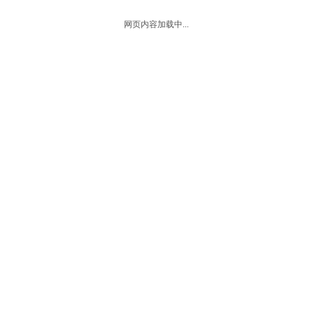
2026-08-09
2026/8/10
入住日期：
离店日期：
网页内容加载中...
¥688
¥299
畔山观景房/畔山景致房
预订
¥0
¥30
抵
奖
宽带：有(免费) 早餐：含双早
电话
帮助
会员
首页
返回顶部