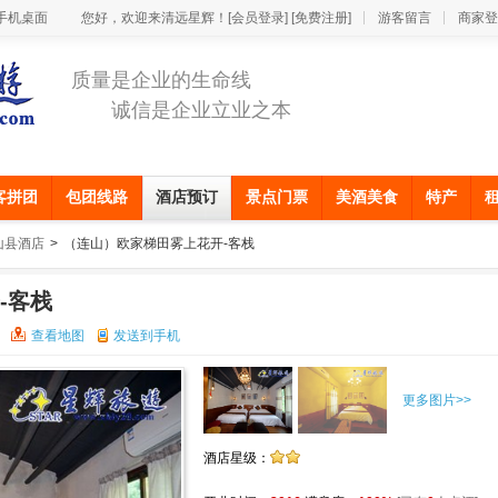
手机桌面
您好，欢迎来清远星辉！
[会员登录]
[免费注册]
游客留言
商家登
质量是企业的生命线
诚信是企业立业之本
客拼团
包团线路
酒店预订
景点门票
美酒美食
特产
山县酒店
>
（连山）欧家梯田雾上花开-客栈
-客栈
查看地图
发送到手机
更多图片>>
酒店星级：