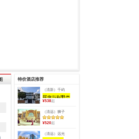
特价酒店推荐
图
（清新）千屿
¥538
起
（清远）狮子
¥520
起
（清远）远光