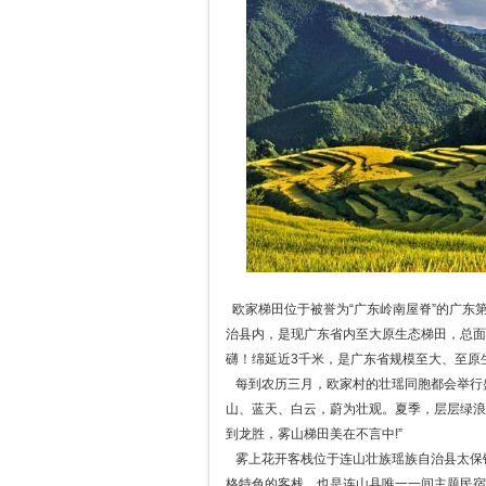
欧家梯田位于被誉为“广东岭南屋脊”的广东
治县内，是现广东省内至大原生态梯田，总面
礴！绵延近3千米，是广东省规模至大、至原
每到农历三月，欧家村的壮瑶同胞都会举行
山、蓝天、白云，蔚为壮观。夏季，层层绿浪
到龙胜，雾山梯田美在不言中!”
雾上花开客栈位于连山壮族瑶族自治县太保
格特色的客栈，也是连山县唯一一间主题民宿