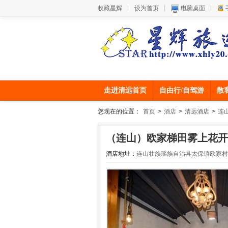
收藏星辉
设为首页
电脑桌面
走进清远首页
自由行/自驾游
散
您现在的位置：
首页
>
酒店
>
清远酒店
>
连
（连山）欧家梯田雾上花开
酒店地址：
连山壮族瑶族自治县太保镇欧家村