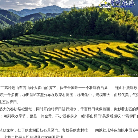
第二高峰连山至高山峰大雾山的脚下，位于全国唯一一个壮瑶自治县——连山壮族瑶族
积一千多亩，梯田呈M字型分布在欧家村周围，梯田集中，规模宏大，曲线优美，气
生态的梯田。
盛大的春耕祭祀活动，同时开始对梯田进行灌水，千亩梯田就像镜面，倒影着山区的
；每到秋收季节，更是一片金黄。不少游客前来一睹“雾山梯田”美景后感叹：“赏梯田
镇欧家村，处于欧家梯田核心景区内。客栈是欧家村唯一一间以壮瑶特色加以中国乡
。客栈二楼平台即可望见欧家梯田景观。