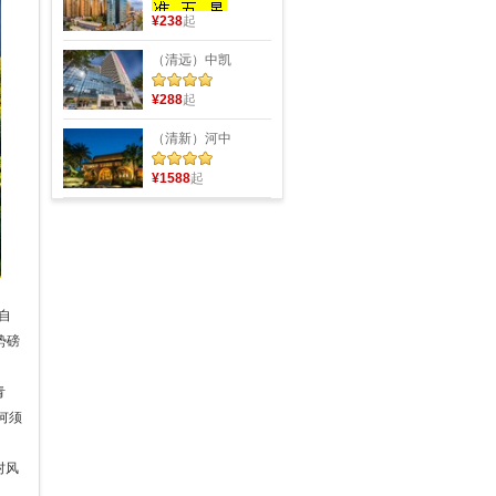
¥238
起
（清远）中凯
¥288
起
（清新）河中
¥1588
起
自
势磅
青
何须
村风