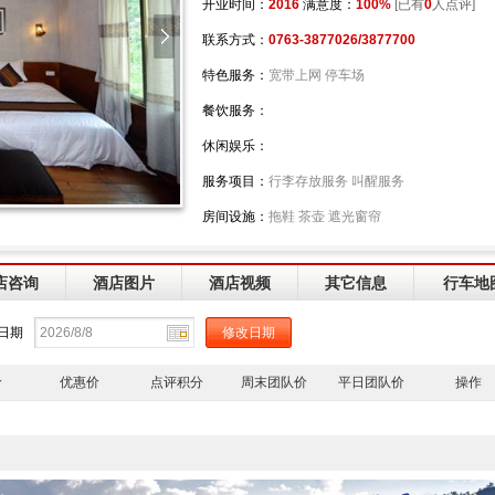
开业时间：
2016
满意度：
100%
[已有
0
人点评]
联系方式：
0763-3877026/3877700
特色服务：
宽带上网 停车场
餐饮服务：
休闲娱乐：
服务项目：
行李存放服务 叫醒服务
房间设施：
拖鞋 茶壶 遮光窗帘
店咨询
酒店图片
酒店视频
其它信息
行车地
日期
价
优惠价
点评积分
周末团队价
平日团队价
操作