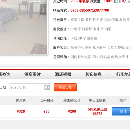
开业时间：
2009年装修
满意度：
100%
[已有
0
人点
联系方式：
0763-3855071/3877700
特色服务：
宽带上网 餐厅服务 游泳池 停车场 健
餐饮服务：
中餐厅 西餐厅 咖啡厅 酒吧
休闲娱乐：
卡拉OK厅 健身室
服务项目：
商务中心服务 礼宾服务 大堂免费报纸 
房间设施：
国内长途电话 24小时热水 电热水壶 
店咨询
酒店图片
酒店视频
其它信息
行车地
日期
价
优惠价
点评积分
周末团队价
平日团队价
操作
5间及以上价
¥328
¥30
¥298
预订
格278