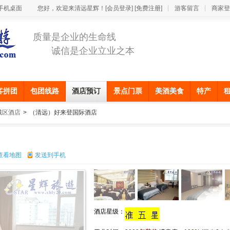
手机桌面
您好，欢迎来清远星辉！
[会员登录]
[免费注册]
游客留言
商家登
质量是企业的生命线
诚信是企业立业之本
客拼团
包团线路
酒店预订
景点门票
美酒美食
特产
城区酒店
>
（清远）好来登国际酒店
查看地图
发送到手机
酒店星级：