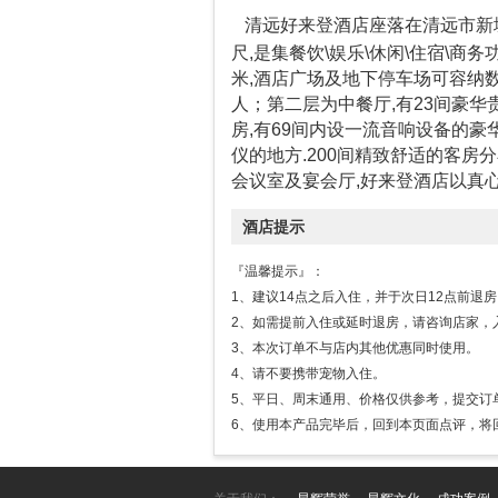
清远好来登酒店座落在清远市新
尺,是集餐饮\娱乐\休闲\住宿\商
米,酒店广场及地下停车场可容纳数
人；第二层为中餐厅,有23间豪华贵
房,有69间内设一流音响设备的
仪的地方.200间精致舒适的客房分
会议室及宴会厅,好来登酒店以真心
酒店提示
『温馨提示』：
1、建议14点之后入住，并于次日12点前退
2、如需提前入住或延时退房，请咨询店家，
3、本次订单不与店内其他优惠同时使用。
4、请不要携带宠物入住。
5、平日、周末通用、价格仅供参考，提交订
6、使用本产品完毕后，回到本页面点评，将