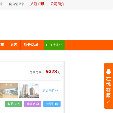
旅游资讯
公司简介
录
网店铺登录
租车
导游
积分商城
OUT清远>>
¥328
每间每晚：
起
更多图片>>
收藏酒店
我要咨询
我要打印