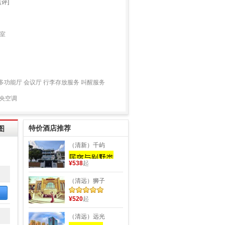
评]
身室
多功能厅 会议厅 行李存放服务 叫醒服务
中央空调
特价酒店推荐
图
（清新）千屿
¥538
起
（清远）狮子
¥520
起
（清远）远光