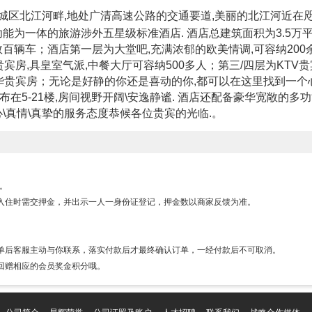
城区北江河畔,地处广清高速公路的交通要道,美丽的北江河近在
务功能为一体的旅游涉外五星级标准酒店. 酒店总建筑面积为3.5万
百辆车；酒店第一层为大堂吧,充满浓郁的欧美情调,可容纳200
宾房,具皇室气派,中餐大厅可容纳500多人；第三/四层为KTV贵
豪华贵宾房；无论是好静的你还是喜动的你,都可以在这里找到一个
布在5-21楼,房间视野开阔\安逸静谧. 酒店还配备豪华宽敞的多
\真情\真挚的服务态度恭候各位贵宾的光临.。
房。
入住时需交押金，并出示一人一身份证登记，押金数以商家反馈为准。
单后客服主动与你联系，落实付款后才最终确认订单，一经付款后不可取消。
回赠相应的会员奖金积分哦。