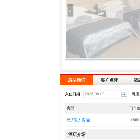
房型预订
客户点评
酒
入住日期
离店
房型
门市
经济双人房
¥880
酒店介绍