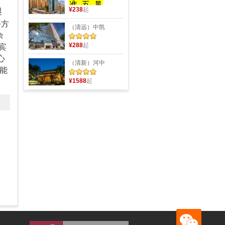
¥238
起
咫
平方
（清远）中凯
余
¥288
起
宾
心
（清新）河中
功能
¥1588
起