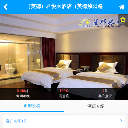
（英德）君悦大酒店（英德浈阳路
店）
¥148
起
100%
1
条
每间每晚
满意度
客户点评
房型选择
酒店介绍
客户点评 (1)