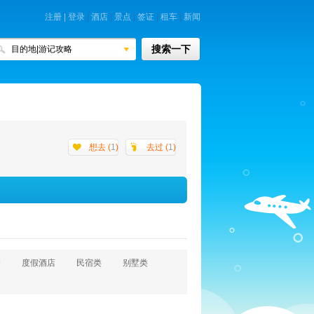
注册
|
登录
|
酒店
|
景点
|
签证
|
租车
|
新闻
想去 (
1
)
去过 (
1
)
舍
度假酒店
民宿类
别墅类