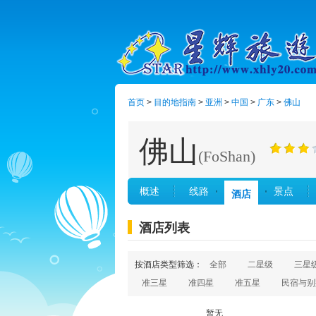
首页
>
目的地指南
>
亚洲
>
中国
>
广东
>
佛山
佛山
(FoShan)
概述
线路
景点
酒店
酒店列表
按酒店类型筛选：
全部
二星级
三星
准三星
准四星
准五星
民宿与别
暂无